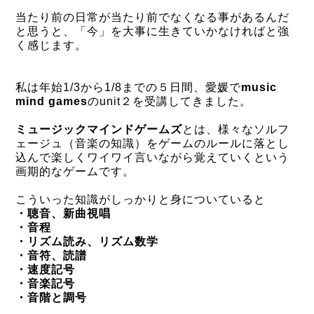
当たり前の日常が当たり前でなくなる事があるんだ
と思うと、「今」を大事に生きていかなければと強
く感じます。
私は年始1/3から1/8までの５日間、愛媛で
music
mind games
のunit２を受講してきました。
ミュージックマインドゲームズ
とは、様々なソルフ
ェージュ（音楽の知識）を
ゲームのルールに落とし
込んで
楽しくワイワイ言いながら覚えていくという
画期的なゲームです。
こういった知識がしっかりと身についていると
・聴音、新曲視唱
・音程
・リズム読み、リズム数学
・音符、読譜
・速度記号
・音楽記号
・音階と調号