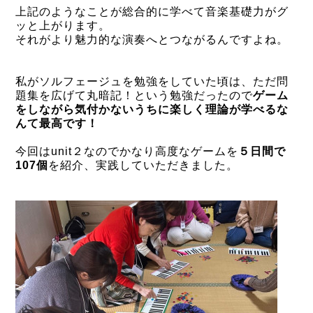
上記のようなことが総合的に学べて音楽基礎力が
グ
ッと
上がります。
それがより魅力的な演奏へとつながるんですよね。
私がソルフェージュを勉強をしていた頃は、ただ問
題集を広げて丸暗記！という勉強だったので
ゲーム
をしながら気付かないうちに楽しく理論が学べるな
んて最高です！
今回はunit２なのでかなり高度なゲームを
５日間で
107個
を紹介、実践していただきました。