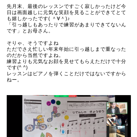
先月末、最後のレッスンですごく寂しかったけど
今
日は
画面越しに元気な笑顔を見ることができてとて
も嬉しかったです( ＾∀＾)♪
「引っ越しもあったりで練習があまりできてないん
です」とお母さん。
そりゃ、そうですよね
ただでさえ忙しい年末年始に引っ越しまで重なった
のだから当然ですよね。
練習よりも元気なお顔を見せてもらえただけで十分
です(^ ^)
レッスンはピアノを弾くことだけではないですから
ねー。